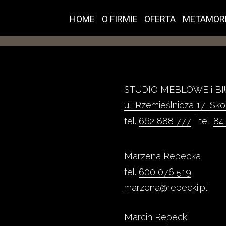
HOME
O FIRMIE
OFERTA
METAMOR
STUDIO MEBLOWE i B
ul. Rzemieślnicza 17, S
tel.
662 888 777
| tel.
84
Marzena Repecka
tel.
600 076 519
marzena@repecki.pl
Marcin Repecki