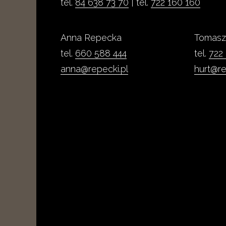
tel.
84 638 73 70
| tel.
722 160 160
Anna Repecka
Tomasz
tel.
660 588 444
tel.
722
anna@repecki.pl
hurt@re