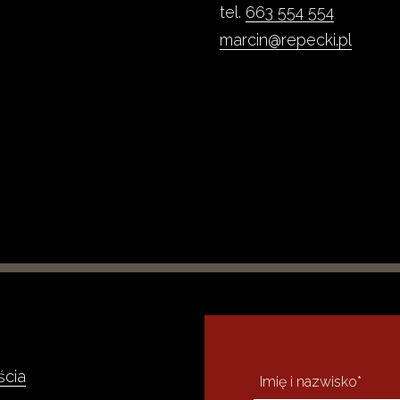
tel.
663 554 554
marcin@repecki.pl
ścia